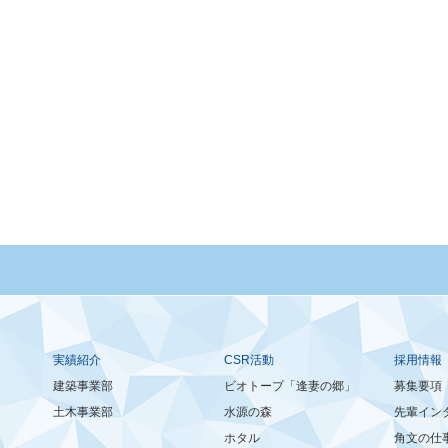
実績紹介
CSR活動
採用情報
建築事業部
ビオトープ「逢妻の郷」
募集要項
土木事業部
水源の森
先輩イン
ホタル
角文の仕